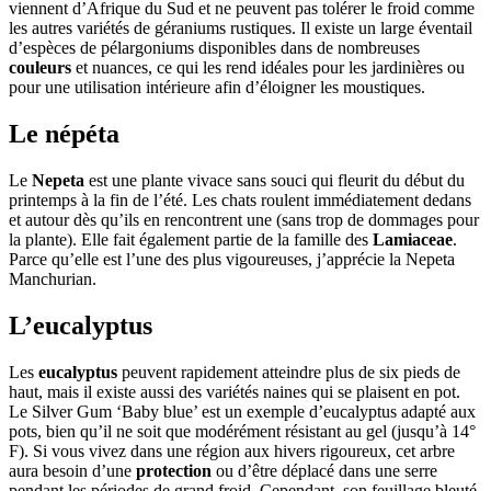
viennent d’Afrique du Sud et ne peuvent pas tolérer le froid comme
les autres variétés de géraniums rustiques. Il existe un large éventail
d’espèces de pélargoniums disponibles dans de nombreuses
couleurs
et nuances, ce qui les rend idéales pour les jardinières ou
pour une utilisation intérieure afin d’éloigner les moustiques.
Le népéta
Le
Nepeta
est une plante vivace sans souci qui fleurit du début du
printemps à la fin de l’été. Les chats roulent immédiatement dedans
et autour dès qu’ils en rencontrent une (sans trop de dommages pour
la plante). Elle fait également partie de la famille des
Lamiaceae
.
Parce qu’elle est l’une des plus vigoureuses, j’apprécie la Nepeta
Manchurian.
L’eucalyptus
Les
eucalyptus
peuvent rapidement atteindre plus de six pieds de
haut, mais il existe aussi des variétés naines qui se plaisent en pot.
Le Silver Gum ‘Baby blue’ est un exemple d’eucalyptus adapté aux
pots, bien qu’il ne soit que modérément résistant au gel (jusqu’à 14°
F). Si vous vivez dans une région aux hivers rigoureux, cet arbre
aura besoin d’une
protection
ou d’être déplacé dans une serre
pendant les périodes de grand froid. Cependant, son feuillage bleuté