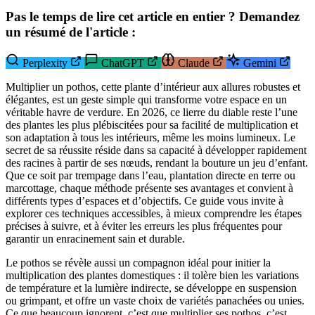
Pas le temps de lire cet article en entier ? Demandez
un résumé de l'article :
Perplexity
ChatGPT
Claude
Gemini
Multiplier un pothos, cette plante d’intérieur aux allures robustes et
élégantes, est un geste simple qui transforme votre espace en un
véritable havre de verdure. En 2026, ce lierre du diable reste l’une
des plantes les plus plébiscitées pour sa facilité de multiplication et
son adaptation à tous les intérieurs, même les moins lumineux. Le
secret de sa réussite réside dans sa capacité à développer rapidement
des racines à partir de ses nœuds, rendant la bouture un jeu d’enfant.
Que ce soit par trempage dans l’eau, plantation directe en terre ou
marcottage, chaque méthode présente ses avantages et convient à
différents types d’espaces et d’objectifs. Ce guide vous invite à
explorer ces techniques accessibles, à mieux comprendre les étapes
précises à suivre, et à éviter les erreurs les plus fréquentes pour
garantir un enracinement sain et durable.
Le pothos se révèle aussi un compagnon idéal pour initier la
multiplication des plantes domestiques : il tolère bien les variations
de température et la lumière indirecte, se développe en suspension
ou grimpant, et offre un vaste choix de variétés panachées ou unies.
Ce que beaucoup ignorent, c’est que multiplier ses pothos, c’est