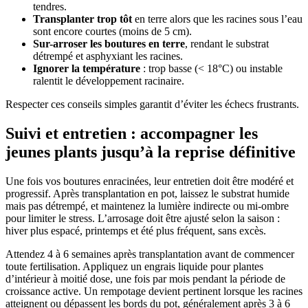
tendres.
Transplanter trop tôt
en terre alors que les racines sous l’eau
sont encore courtes (moins de 5 cm).
Sur-arroser les boutures en terre
, rendant le substrat
détrempé et asphyxiant les racines.
Ignorer la température
: trop basse (< 18°C) ou instable
ralentit le développement racinaire.
Respecter ces conseils simples garantit d’éviter les échecs frustrants.
Suivi et entretien : accompagner les
jeunes plants jusqu’à la reprise définitive
Une fois vos boutures enracinées, leur entretien doit être modéré et
progressif. Après transplantation en pot, laissez le substrat humide
mais pas détrempé, et maintenez la lumière indirecte ou mi-ombre
pour limiter le stress. L’arrosage doit être ajusté selon la saison :
hiver plus espacé, printemps et été plus fréquent, sans excès.
Attendez 4 à 6 semaines après transplantation avant de commencer
toute fertilisation. Appliquez un engrais liquide pour plantes
d’intérieur à moitié dose, une fois par mois pendant la période de
croissance active. Un rempotage devient pertinent lorsque les racines
atteignent ou dépassent les bords du pot, généralement après 3 à 6